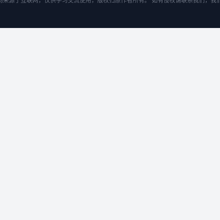
均来源于互联网，仅供学习交流使用，版权归原作者所有。 如有侵权请联系我们，我们